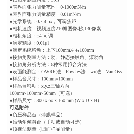
●表界面张力测量范围：0-1000mN/m
●表界面张力测量精度：0.01mN/m
●光学系统：0.7-4.5x，可调焦距
●相机速度：视频速度210幅图像/秒,130像素
●相机角度：±4°可调
●滴定精度：0.01μl
●滴定系统移动：上下100mm左右100mm
●接触角测量方法：动、静态接触角、滚动角
●接触角分析方法：6种常用拟合方法
●表面能测定：OWRK法 Fowkes法 wu法 Van Oss
●样品台尺寸：100mm×100mm
●样品台移动：x,y,z三轴方向
100mm×100mm×50mm（可选）
●样品尺寸：300 x oo x 160 mm (W x D x H)
可选附件
●负压样品台（薄膜样品）
●滚动角倾斜台（手动或自动可选）
●顶视法测量（凹面样品测量）