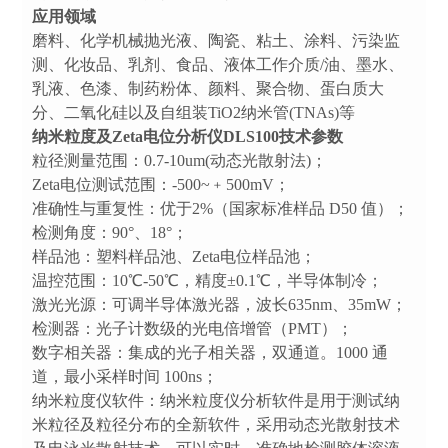
应用领域
磨料、化学机械抛光液、陶瓷、粘土、涂料、污染监
测、化妆品、乳剂、食品、液体工作介质/油、墨水、
乳液、色漆、制药粉体、颜料、聚合物、蛋白质大
分、二氧化硅以及自组装TiO2纳米管(TNAs)等
纳米粒度及Zeta电位分析仪DLS100技术参数
粒径测量范围：0.7-10um(动态光散射法)；
Zeta电位测试范围：-500~﹢500mV；
准确性与重复性：优于2%（国家标准样品 D50 值）；
检测角度：90°、18°；
样品池：塑料样品池、Zeta电位样品池；
温控范围：10℃-50℃，精度±0.1℃，半导体制冷；
激光光源：可调半导体激光器，波长635nm、35mW；
检测器：光子计数级的光电倍增管（PMT）；
数字相关器：集成的光子相关器，双通道。1000 通
道，最小采样时间 100ns；
纳米粒度仪软件：纳米粒度仪分析软件是用于测试纳
米粒径及粒径分布的全新软件，采用动态光散射技术