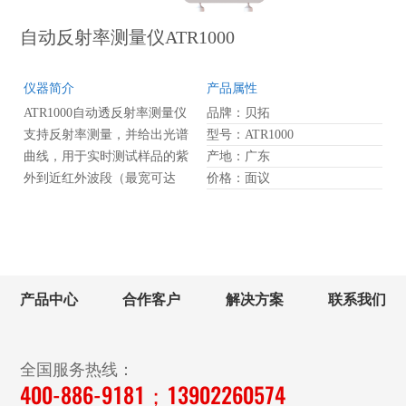
和透射光谱测试，如聚光玻
璃、毛玻璃等。
自动反射率测量仪ATR1000
仪器简介
产品属性
ATR1000自动透反射率测量仪
品牌：贝拓
支持反射率测量，并给出光谱
型号：ATR1000
曲线，用于实时测试样品的紫
产地：广东
外到近红外波段（最宽可达
价格：面议
200-2500nm）的和反射率。
ATR1000采用一体化设计，采
用内置固定光纤，光路稳定，
样品仓可以完全封闭，把外界
光的影响降到最低。软件操作
产品中心
合作客户
解决方案
联系我们
简单，可通过设置阈值自动判
断测试结果是否合格，广泛应
用于光学玻璃、半导体等行
全国服务热线：
业，测试毛糙样品时，可按照
400-886-9181；13902260574
客户要求配备积分球。