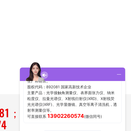
181；
74