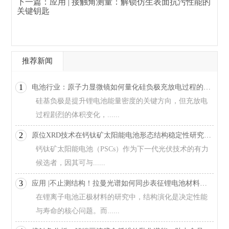
下一篇：
应用 | 接触角测量：解锁仿生表面抗污性能的
关键钥匙
推荐新闻
1
电池行业：原子力显微镜如何量化硅负极充放电过程的纳米力学变化
硅基负极是提升锂电池能量密度的关键方向，但充放电
过程剧烈的体积变化，......
2
原位XRD技术在钙钛矿太阳能电池形态结构稳定性研究中的应用
钙钛矿太阳能电池（PSCs）作为下一代光伏技术的有力
候选者，因其可与......
3
应用 |不止测结构！拉曼光谱如何同步表征锂电池材料相变与电子导电性？
在锂离子电池正极材料的研究中，结构演化是决定性能
与寿命的核心问题。而......