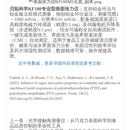
贝拓科学KF100专业型表面张力仪：
支持铂金环法与
铂金板法双模式测量，独创铂金环往返法，测量范围1
～1000 mN/m，分辨率0.01 mN/m；配备德国原装进口
高精度电磁力传感器（精度0.1 mg）及伺服电机升降系
统（步进精度0.1 μm），结合可编程全自动测试软件，
一键完成表面张力、界面张力及临界胶束浓度
（CMC）自动测定。适用于食品工业存储罐清洁度评
价、糖浆与油水界面张力分析、表面活性剂效率评估
及药片润湿性测试等，数据精准可靠，操作便捷高
效。
文中有删减，更多详细内容请阅览参考文献：
Frabetti, A. C., de Moraes, J. O., Jury, V., Boillereaux, L., & Laurindo, J. B.
(2025). Influence of sugars and surface properties on wettability and adhesion of
starchbased model suspensions on polytetrafluoroethylene (PTFE) and
polyethylene terephthalate (PET) surfaces. Foods, 14(12),
2033.
doi.org/10.3390/foods14122033
上一条：
光学接触角测量仪：从巧克力表面科学到食
品品质控制的革命性工具