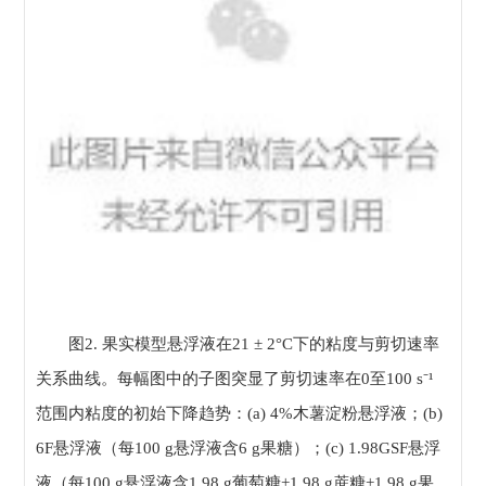
图2. 果实模型悬浮液在21 ± 2°C下的粘度与剪切速率
关系曲线。每幅图中的子图突显了剪切速率在0至100 s⁻¹
范围内粘度的初始下降趋势：(a) 4%木薯淀粉悬浮液；(b)
6F悬浮液（每100 g悬浮液含6 g果糖）；(c) 1.98GSF悬浮
液（每100 g悬浮液含1.98 g葡萄糖+1.98 g蔗糖+1.98 g果