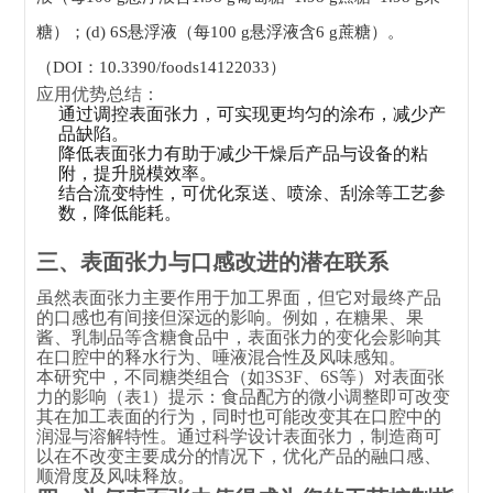
糖）；(d) 6S悬浮液（每100 g悬浮液含6 g蔗糖）。
（DOI：10.3390/foods14122033）
应用优势总结：
通过调控表面张力，可实现更均匀的涂布，减少产
品缺陷。
降低表面张力有助于减少干燥后产品与设备的粘
附，提升脱模效率。
结合流变特性，可优化泵送、喷涂、刮涂等工艺参
数，降低能耗。
三、表面张力与口感改进的潜在联系
虽然表面张力主要作用于加工界面，但它对最终产品
的口感也有间接但深远的影响。例如，在糖果、果
酱、乳制品等含糖食品中，表面张力的变化会影响其
在口腔中的释水行为、唾液混合性及风味感知。
本研究中，不同糖类组合（如3S3F、6S等）对表面张
力的影响（表1）提示：食品配方的微小调整即可改变
其在加工表面的行为，同时也可能改变其在口腔中的
润湿与溶解特性。通过科学设计表面张力，制造商可
以在不改变主要成分的情况下，优化产品的融口感、
顺滑度及风味释放。