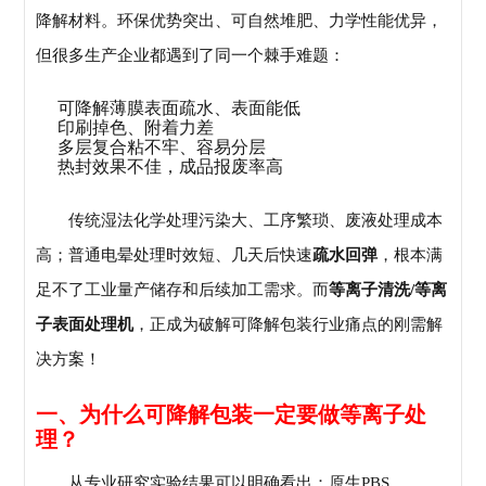
降解材料。环保优势突出、可自然堆肥、力学性能优异，
但很多生产企业都遇到了同一个棘手难题：
可降解薄膜表面疏水、表面能低
印刷掉色、附着力差
多层复合粘不牢、容易分层
热封效果不佳，成品报废率高
传统湿法化学处理污染大、工序繁琐、废液处理成本
高；普通电晕处理时效短、几天后快速
疏水回弹
，根本满
足不了工业量产储存和后续加工需求。而
等离子清洗/等离
子表面处理机
，正成为破解可降解包装行业痛点的刚需解
决方案！
一、为什么可降解包装一定要做等离子处
理？
从专业研究实验结果可以明确看出：原生PBS、