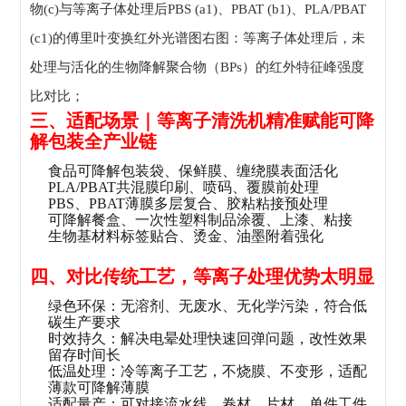
物(c)与等离子体处理后PBS (a1)、PBAT (b1)、PLA/PBAT
(c1)的傅里叶变换红外光谱图右图：等离子体处理后，未
处理与活化的生物降解聚合物（BPs）的红外特征峰强度
比对比；
三、适配场景｜等离子清洗机精准赋能可降
解包装全产业链
食品可降解包装袋、保鲜膜、缠绕膜表面活化
PLA/PBAT共混膜印刷、喷码、覆膜前处理
PBS、PBAT薄膜多层复合、胶粘粘接预处理
可降解餐盒、一次性塑料制品涂覆、上漆、粘接
生物基材料标签贴合、烫金、油墨附着强化
四、对比传统工艺，等离子处理优势太明显
绿色环保：无溶剂、无废水、无化学污染，符合低
碳生产要求
时效持久：解决电晕处理快速回弹问题，改性效果
留存时间长
低温处理：冷等离子工艺，不烧膜、不变形，适配
薄款可降解薄膜
适配量产：可对接流水线，卷材、片材、单件工件