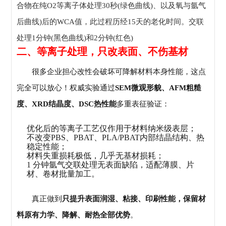
合物在纯O2等离子体处理30秒(绿色曲线)、以及氧与氩气
后曲线)后的WCA值，此过程历经15天的老化时间。交联
处理1分钟(黑色曲线)和2分钟(红色)
二、等离子处理，只改表面、不伤基材
很多企业担心改性会破坏可降解材料本身性能，这点
完全可以放心！权威实验通过
SEM微观形貌、AFM粗糙
度、XRD结晶度、DSC热性能
多重表征验证：
优化后的等离子工艺仅作用于材料纳米级表层；
不改变PBS、PBAT、PLA/PBAT内部结晶结构、热
稳定性能；
材料失重损耗极低，几乎无基材损耗；
1 分钟氩气交联处理无表面缺陷，适配薄膜、片
材、卷材批量加工。
真正做到
只提升表面润湿、粘接、印刷性能，保留材
料原有力学、降解、耐热全部优势
。