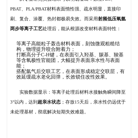
PBAT、PLA/PBAT材料表面惰性强、疏水明显，直接印
刷、复合、涂覆、热封都极易失效。而采用
射频低压氧氩
两步等离子工艺
处理后，能从根源改变材料表面特性：
等离子高能粒子轰击材料表面，刻蚀微观粗糙结
构，物理提升咬合附着力；
打断高分子C-H键，在表面引入羟基、羰基、羧基
等含氧极性官能团，大幅提升表面亲水性与表面
能；
搭配氩气后交联工艺，在表面形成稳定交联层，有
效延缓疏水老化回弹，长效锁住改性效果。
实验数据显示：等离子处理后材料水接触角瞬间降至
3°以内，达到
超亲水状态
；存放15天后，亲水性仍远优于
未处理基材，彻底解决短期失效难题。