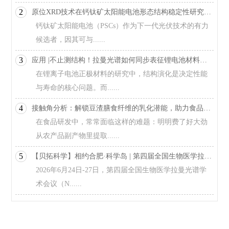
2
原位XRD技术在钙钛矿太阳能电池形态结构稳定性研究中的应用
钙钛矿太阳能电池（PSCs）作为下一代光伏技术的有力
候选者，因其可与......
3
应用 |不止测结构！拉曼光谱如何同步表征锂电池材料相变与电子导电性？
在锂离子电池正极材料的研究中，结构演化是决定性能
与寿命的核心问题。而......
4
接触角分析：解锁豆渣膳食纤维的乳化潜能，助力食品工业绿色升级
在食品研发中，常常面临这样的难题：明明费了好大劲
从农产品副产物里提取......
5
【贝拓科学】相约合肥·科学岛 | 第四届全国生物医学拉曼光谱学术会议！
2026年6月24日-27日，第四届全国生物医学拉曼光谱学
术会议（N......