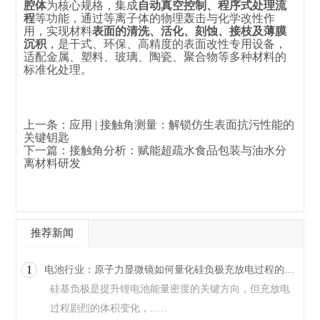
腔体
为核心规格，集成
自动真空控制、程序式处理流
程
等功能，通过等离子体的物理轰击与化学改性作
用，实现材料
表面的清洗、活化、刻蚀、接枝及薄膜
沉积
，是干式、环保、高精度的表面改性专用设备，
适配金属、塑料、玻璃、陶瓷、聚合物等多种材料的
标准化处理。
上一条：
应用 | 接触角测量：解锁仿生表面抗污性能的
关键钥匙
下一篇：
接触角分析：赋能超疏水食品包装与油水分
离材料研发
推荐新闻
1
电池行业：原子力显微镜如何量化硅负极充放电过程的纳米力学变化
硅基负极是提升锂电池能量密度的关键方向，但充放电
过程剧烈的体积变化，......