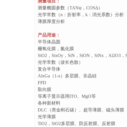
测量项目：
测量椭圆参数（TANψ，COSΔ）
光学常数（n：折射率，k：消光系数）分析
薄膜厚度分析
产品用途：
半导体晶圆
栅氧化膜，氮化膜
SiO2，SixOy，SiN，SiON，SiNx，Al2O3，S
光学常数（波长色散）
复合半导体
AlxGa（1-x）多层膜、非晶硅
FPD
取向膜
等离子显示器用ITO、MgO等
各种新材料
DLC（类金刚石碳）、超导薄膜、磁头薄膜
光学薄膜
TiO2，SiO2多层膜、防反射膜、反射膜