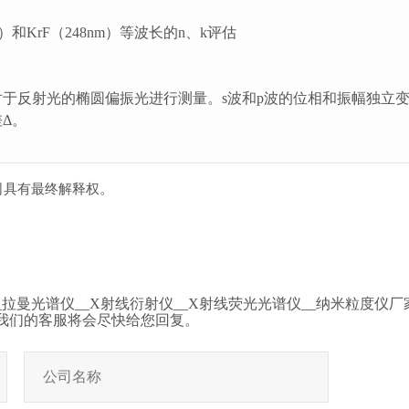
nm）和KrF（248nm）等波长的n、k评估
对于反射光的椭圆偏振光进行测量。s波和p波的位相和振幅独立
差Δ。
司具有最终解释权。
拉曼光谱仪__X射线衍射仪__X射线荧光光谱仪__纳米粒度仪
我们的客服将会尽快给您回复。