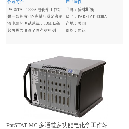
仪器简介
产品属性
PARSTAT 4000A 电化学工作站
品牌：普林斯顿
是一款拥有48V高槽压满足高溶
型号：PARSTAT 4000A
液电阻的测试系统，10MHz高
产地：美国
频可覆盖溶液至固态材料测
价格：面议
量；标配4A 电流满足材料及大
容量储能器件测试; 超高电流分
辨率实现超微电极及传感器测
量； 具有专业的能源测试模
块。
ParSTAT MC 多通道多功能电化学工作站