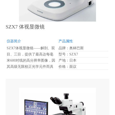
SZX7 体视显微镜
仪器简介
产品属性
SZX7体视显微镜——解剖、双
品牌：奥林巴斯
目、三目，提供了最高达每毫
型号：SZX7
米600对线的高分辨率图像，因
产地：日本
其高级无限校正光学元件而具
价格：面议
有很高的色彩保真度，并以0.8
倍到5.6倍提供了7：1的变焦比
率。