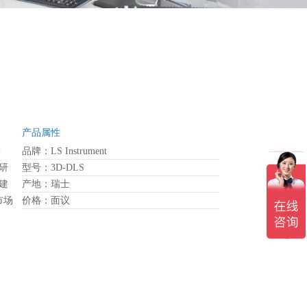
产品属性
学
品牌：LS Instrument
研
型号：3D-DLS
建
产地：瑞士
市场
价格：面议
激
行
光
和
明的
将