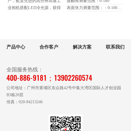
产，配置先进的高分辨高速工
接触角测量范围：0-180°
业相机搭配LED冷光源，获得
表面张力测量范围：：0-1000 mN/m
高清图像并通过全新优化的软
件进行计算拟合获得准确的测
试数据。仪器机构结合了人体
工程学，提供人性化的自动化
进样调节、样品台调节、光学
产品中心
合作客户
解决方案
联系我们
系统调节等，使测试变得精确
而快速高效。
全国服务热线：
400-886-9181；13902260574
公司地址：广州市黄埔区东众路42号中集大湾区国际人才创业园
B3栋20层
传真：020-84213246