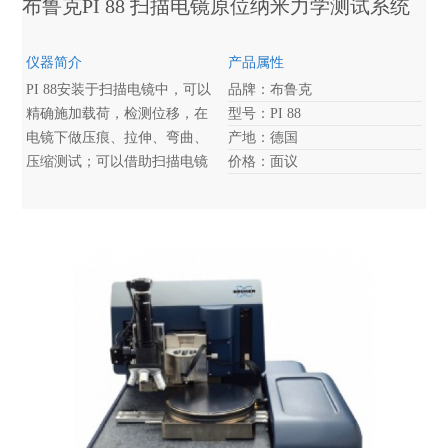
布鲁克PI 88 扫描电镜原位纳米力学测试系统
仪器简介
产品属性
PI 88安装于扫描电镜中，可以
品牌：布鲁克
精确施加载荷，检测位移，在
型号：PI 88
电镜下做压痕、拉伸、弯曲、
产地：德国
压缩测试；可以借助扫描电镜
价格：面议
的的高分辨率，观测并记录整
个材料测试过程，观测材料在
力下发生的动态变化，如金属
蠕变、相变、断裂起始等。