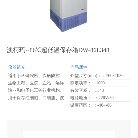
澳柯玛--86℃超低温保存箱DW-86L348
仪器简介
产品属性
适用于科研院所、疾病防控、
外型尺寸(mm)：：760×1020×1915
生物工程、医院、血站、远洋
额定功率：：1000
渔业和电子化工等行业机构。
有效容积： ：348
用于保存红细胞、白细胞、皮
电源电压：：~220V/50
肤、骨骼、细菌、病毒、精
温度范围： ：-40~-86
液、生物制品、远洋制品等，
电子器件及特殊材料的低温试
验等。