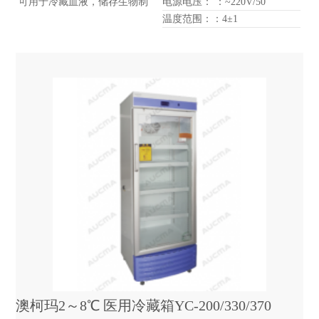
可用于冷藏血液，储存生物制
电源电压： ：~220V/50
操作界面可以帮助用户更方便
品、药品、试剂等。
温度范围：：4±1
地收集、导出分析数据。
澳柯玛2～8℃ 医用冷藏箱YC-200/330/370