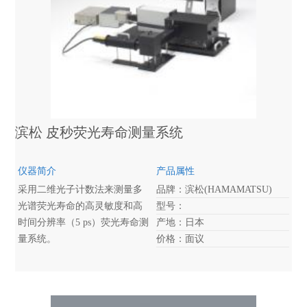
操作非常简单。只需将样品放
置到样品室，然后在测量软件
上输入几个测量条件参数就可
测量荧光寿命和光致发光
（PL）谱。典型测量只需一分
钟即可获得测量结果。测量软
件具有多种测量和分析功能，
包括多组分分析和多样品数据
滨松 皮秒荧光寿命测量系统
对比等。
仪器简介
产品属性
采用二维光子计数法来测量多
品牌：滨松(HAMAMATSU)
光谱荧光寿命的高灵敏度和高
型号：
时间分辨率（5 ps）荧光寿命测
产地：日本
量系统。
价格：面议
滨松皮秒荧光寿命测量系统是
为满足研究这类材料的研究者
们的需求而开发的。具有皮秒
时间响应的光学瞬态记录仪“条