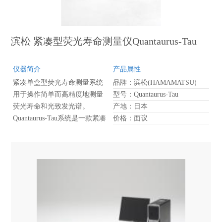
滨松 紧凑型荧光寿命测量仪Quantaurus-Tau
仪器简介
产品属性
紧凑单盒型荧光寿命测量系统
品牌：滨松(HAMAMATSU)
用于操作简单而高精度地测量
型号：Quantaurus-Tau
荧光寿命和光致发光谱。
产地：日本
Quantaurus-Tau系统是一款紧凑
价格：面议
型系统，用于快速而简洁地在
单光子计数灵敏度下测量光致
发光材料从亚纳秒到毫秒范围
内的荧光寿命。不同形式的样
品材料，包括薄膜、固体、粉
末和溶液等均能被分析。液体
样品可以被液氮冷却至-196摄
氏度（-77K）。