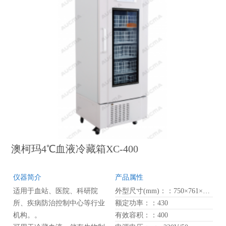
研究样品时，得到样品的形貌
信息只是解决了一半问题。获
得样品的元素组分信息往往也
是非常必要的。借助全面集
成、特殊设计的能谱探测器，
飞纳电镜能谱一体机 Phenom
ProX 可以完善解决上述所有问
题。
能谱仪是一种基于样品被电子
束激发而产生 X 射线的分析仪
器。Phenom 的能谱仪无论软
件、硬件都是完全集成设计在
澳柯玛4℃血液冷藏箱XC-400
飞纳电镜能谱一体机 Phenom
ProX 系统中。
Element Identification (EID) 软
仪器简介
产品属性
件可以使用户实现多点分析，
适用于血站、医院、科研院
外型尺寸(mm)：：750×761×1799
检测样品的元素组分。此外，
所、疾病防治控制中心等行业
额定功率：：430
该软件还可以扩展到元素分析
机构。。
有效容积：：400
线面扫（mapping）功能。分步