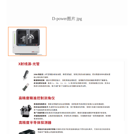
D-power图片.jpg